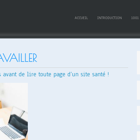
ACCUEIL
INTRODUCTION
1001
AVAILLER
s avant de lire toute page d’un site santé !