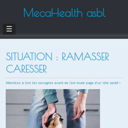
MecaHealth asbl
☰
SITUATION : RAMASSER
CARESSER
Attention à lire les consignes avant de lire toute page d’un site santé !