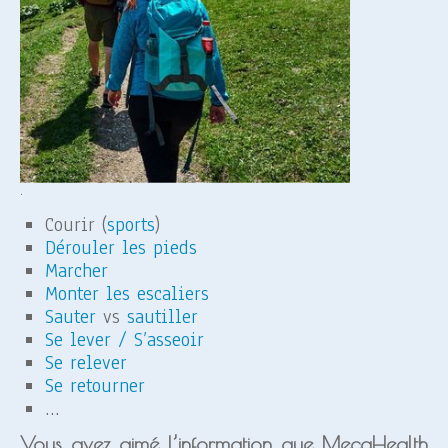
.
Courir (
sports
)
Dérouler les pieds
Marcher
Monter les escaliers
Sauter
vs
sautiller
Se lever / S’asseoir
Se relever
Se retourner
…
Vous avez aimé l’information que MecaHealth