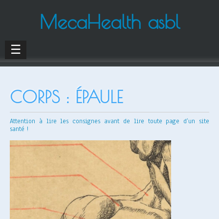
MecaHealth asbl
☰
CORPS : ÉPAULE
Attention à lire les consignes avant de lire toute page d’un site
santé !