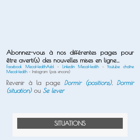
Abonnez-vous à nos différentes pages pour
être averti(s) des nouvelles mises en ligne…
Facebook MecaHealthAsbl
–
Linkedin MecaHealth
–
Youtube chaîne
MecaHealth
– Instagram (pas encore)
Revenir à la page
Dormir (positions)
,
Dormir
(situation)
ou
Se lever
SITUATIONS