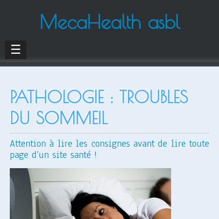
MecaHealth asbl
☰
PATHOLOGIE : TROUBLES
DU SOMMEIL
Attention à lire les consignes avant de lire toute
page d’un site santé !