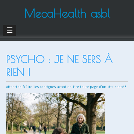
MecaHealth asbl
☰
PSYCHO : JE NE SERS À
RIEN !
Attention à lire les consignes avant de lire toute page d’un site santé !