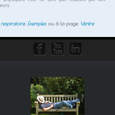
eurs.
respiratoire
,
Exemples
ou à la page
Ventre