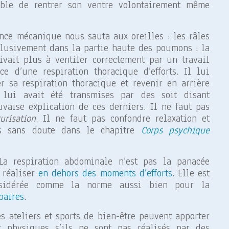
ible de rentrer son ventre volontairement même
ence mécanique nous sauta aux oreilles : les râles
clusivement dans la partie haute des poumons ; la
rivait plus à ventiler correctement par un travail
e d’une respiration thoracique d’efforts. Il lui
er sa respiration thoracique et revenir en arrière
 lui avait été transmises par des soit disant
aise explication de ces derniers. Il ne faut pas
urisation
. Il ne faut pas confondre relaxation et
ns sans doute dans le chapitre
Corps psychique
La respiration abdominale n’est pas la panacée
 réaliser
en dehors des moments d’efforts
. Elle est
nsidérée comme la norme aussi bien pour la
baires
.
s ateliers et sports de bien-être peuvent apporter
t physiques s’ils ne sont pas réalisés par des