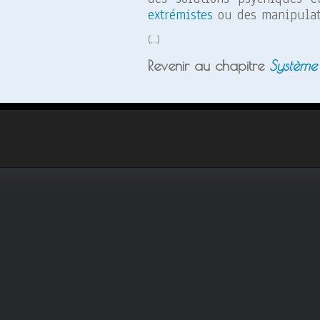
extrémistes
ou des manipulat
(…)
Revenir au chapitre
Système 