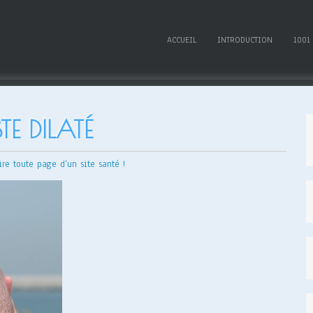
ACCUEIL
INTRODUCTION
1001
TE DILATÉ
ire toute page d’un site santé !