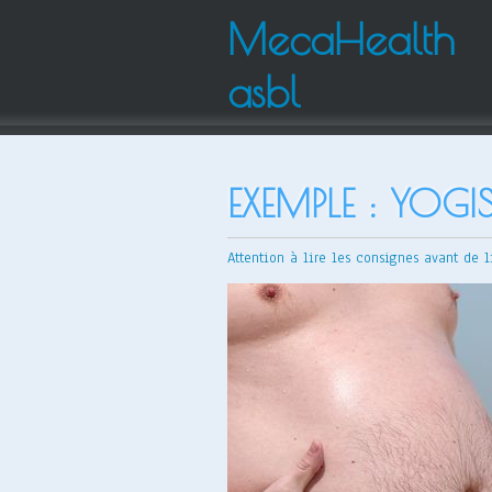
MecaHealth
asbl
EXEMPLE : YOGIS
Attention à lire les consignes avant de l