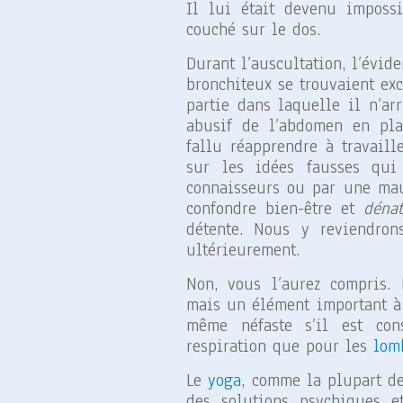
Il lui était devenu imposs
couché sur le dos.
Durant l’auscultation, l’évid
bronchiteux se trouvaient ex
partie dans laquelle il n’ar
abusif de l’abdomen en plac
fallu réapprendre à travaill
sur les idées fausses qui
connaisseurs ou par une mauv
confondre bien-être et
dénat
détente. Nous y reviendro
ultérieurement.
Non, vous l’aurez compris. 
mais un élément important à
même néfaste s’il est co
respiration que pour les
lom
Le
yoga
, comme la plupart de
des solutions psychiques e