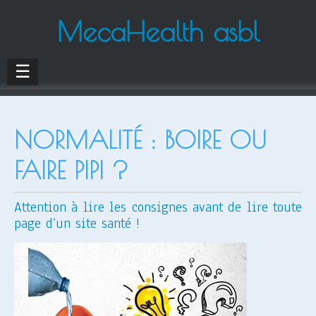
MecaHealth asbl
☰
NORMALITÉ : BOIRE OU
FAIRE PIPI ?
Attention à lire les consignes avant de lire toute
page d’un site santé !