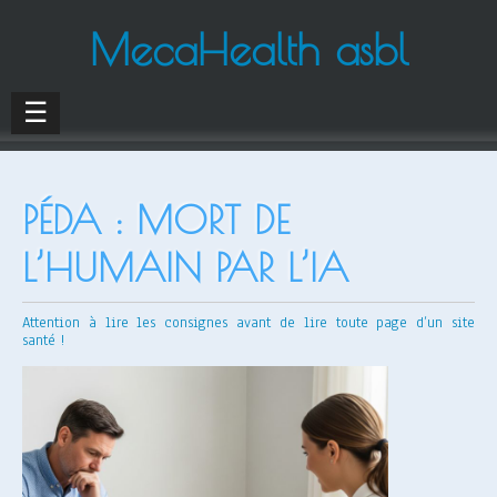
MecaHealth asbl
☰
PÉDA : MORT DE
L’HUMAIN PAR L’IA
Attention à lire les consignes avant de lire toute page d’un site
santé !